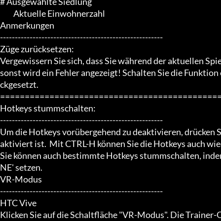
# Ausgewählte Siedlung

	 Aktuelle Einwohnerzahl

Anmerkungen

-------------------------------------------------------

Züge zurücksetzen:

Vergewissern Sie sich, dass Sie während der aktuellen 
sonst wird ein Fehler angezeigt! Schalten Sie die Funktio
ckgesetzt.

=============================================
Hotkeys stummschalten:

-------------------------------------------------------

Um die Hotkeys vorübergehend zu deaktivieren, drücken S
aktiviert ist.  Mit CTRL-H können Sie die Hotkeys auch wied
Sie können auch bestimmte Hotkeys stummschalten, indem
NE' setzen.

VR-Modus

-------------------------------------------------------

HTC Vive

Klicken Sie auf die Schaltfläche "VR-Modus". Die Trainer-