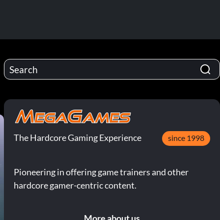
The Hardcore Gaming Experience
since 1998
Pioneering in offering game trainers and other
hardcore gamer-centric content.
More about us