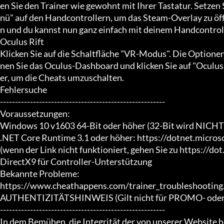
en Sie den Trainer wie gewohnt mit Ihrer Tastatur. Setzen 
nü" auf den Handcontrollern, um das Steam-Overlay zu öff
n und du kannst nun ganz einfach mit deinem Handcontroll
Oculus Rift

Klicken Sie auf die Schaltfläche "VR-Modus". Die Optionen
nen Sie das Oculus-Dashboard und klicken Sie auf "Oculus
er, um die Cheats umzuschalten.

Fehlersuche

-------------------------------------------------------

Voraussetzungen:

Windows 10 v1603 64-Bit oder höher (32-Bit wird NICHT u
.NET Core Runtime 3.1 oder höher: https://dotnet.micro
(wenn der Link nicht funktioniert, gehen Sie zu https://dot.
DirectX9 für Controller-Unterstützung

Bekannte Probleme:

https://www.cheathappens.com/trainer_troubleshooting.
AUTHENTIZITÄTSHINWEIS (Gilt nicht für PROMO- oder F
-------------------------------------------------------

In dem Bemühen, die Integrität der von unserer Website 