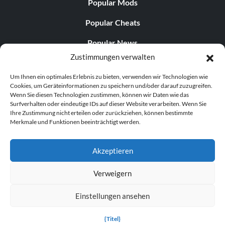
Popular Mods
Popular Cheats
Popular News
Zustimmungen verwalten
Popular Editorials
Um Ihnen ein optimales Erlebnis zu bieten, verwenden wir Technologien wie
Popular Free Games
Cookies, um Geräteinformationen zu speichern und/oder darauf zuzugreifen.
Wenn Sie diesen Technologien zustimmen, können wir Daten wie das
LATEST UPDATES
Surfverhalten oder eindeutige IDs auf dieser Website verarbeiten. Wenn Sie
Ihre Zustimmung nicht erteilen oder zurückziehen, können bestimmte
Merkmale und Funktionen beeinträchtigt werden.
Does This Hire Mean Anything for Tit...
Akzeptieren
Verweigern
© 1998–2026 MegaGames.com All rights reserved
Einstellungen ansehen
Privacy Policy
Terms of Service
Manage Cookie
Settings
{Titel}