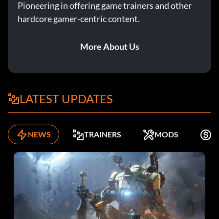
Pioneering in offering game trainers and other
hardcore gamer-centric content.
More About Us
LATEST UPDATES
NEWS
TRAINERS
MODS
K