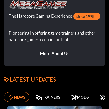
The Hardcore Gaming Experience
since 1998
Pioneering in offering game trainers and other
hardcore gamer-centric content.
More About Us
LATEST UPDATES
NEWS
TRAINERS
MODS
K