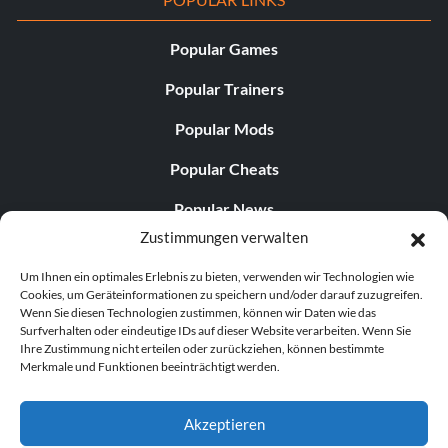
Popular Games
Popular Trainers
Popular Mods
Popular Cheats
Popular News
Zustimmungen verwalten
Popular Editorials
Um Ihnen ein optimales Erlebnis zu bieten, verwenden wir Technologien wie
Popular Free Games
Cookies, um Geräteinformationen zu speichern und/oder darauf zuzugreifen.
Wenn Sie diesen Technologien zustimmen, können wir Daten wie das
LATEST UPDATES
Surfverhalten oder eindeutige IDs auf dieser Website verarbeiten. Wenn Sie
Ihre Zustimmung nicht erteilen oder zurückziehen, können bestimmte
Merkmale und Funktionen beeinträchtigt werden.
Does This Hire Mean Anything for Tit...
Akzeptieren