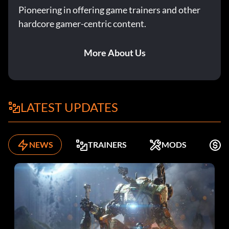
Pioneering in offering game trainers and other
hardcore gamer-centric content.
More About Us
LATEST UPDATES
NEWS
TRAINERS
MODS
K