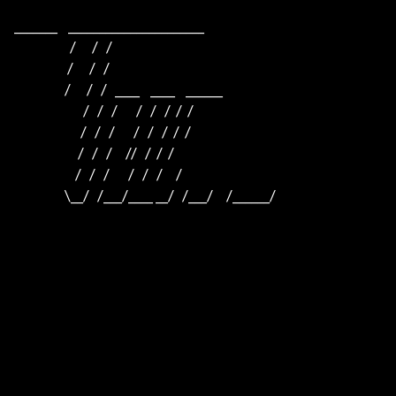
_______    ______________________    

                     /      /   /                         

                    /      /   /                          

                   /      /   /   ____    ____    ______  

                          /   /   /       /   /   /  /  /  

                         /   /   /       /   /   /  /  /

                        /   /   /     //   /  /  /

                       /   /   /       /   /   /     /

                   \__/   /___/____ __/   /___/     /______/
