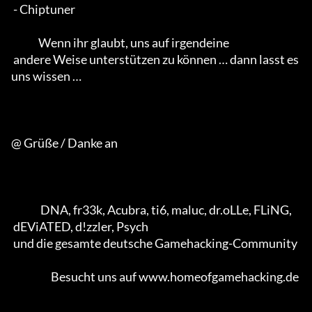
 - Chiptuner                                        

             Wenn ihr glaubt, uns auf irgendeine 

 andere Weise unterstützen zu können … dann lasst es 
uns wissen …

@ Grüße / Danke an

              DNA, fr33k, Acubra, ti6, maluc, dr.oLLe, FLiNG, 

 dEViATED, d!zzler, Psych 

 und die gesamte deutsche Gamehacking-Community           

                   Besucht uns auf www.homeofgamehacking.de
