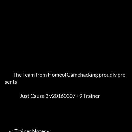
         The Team from HomeofGamehacking proudly pre
sents    

                 Just Cause 3 v20160307 +9 Trainer           

     @ Trainer Notes @
