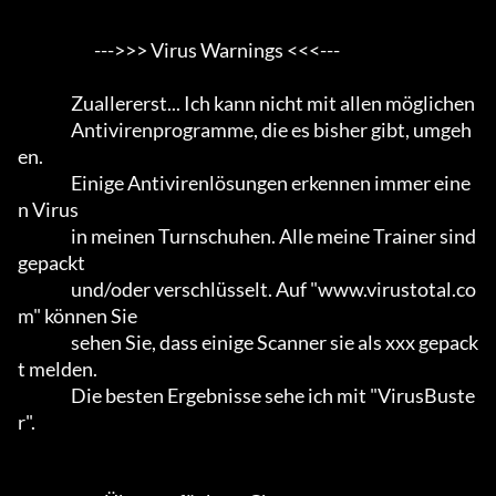
                       --->>> Virus Warnings <<<---

                Zuallererst... Ich kann nicht mit allen möglichen

                Antivirenprogramme, die es bisher gibt, umgeh
en.                 

                Einige Antivirenlösungen erkennen immer eine
n Virus

                in meinen Turnschuhen. Alle meine Trainer sind 
gepackt

                und/oder verschlüsselt. Auf "www.virustotal.co
m" können Sie

                sehen Sie, dass einige Scanner sie als xxx gepack
t melden.      

                Die besten Ergebnisse sehe ich mit "VirusBuste
r".           
