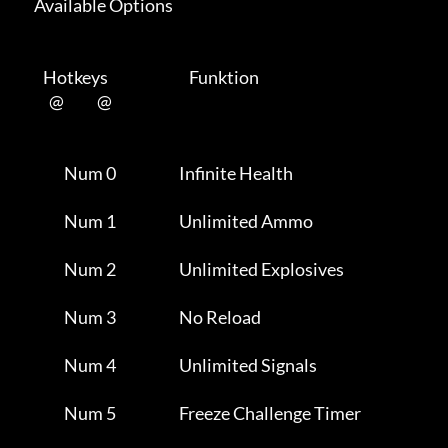
      Available Options 

         Hotkeys                           Funktion    

           @           @      

                Num 0                     Infinite Health            

                Num 1                     Unlimited Ammo             

                Num 2                     Unlimited Explosives       

                Num 3                     No Reload                  

                Num 4                     Unlimited Signals          

                Num 5                     Freeze Challenge Timer     
