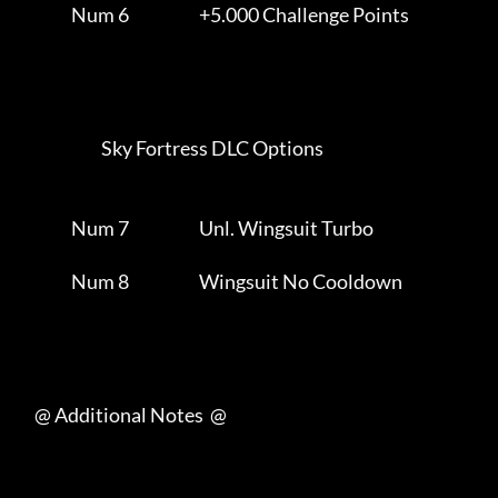
                Num 6                     +5.000 Challenge Points    

                         Sky Fortress DLC Options                    

                Num 7                     Unl. Wingsuit Turbo        

                Num 8                     Wingsuit No Cooldown       

     @ Additional Notes  @
