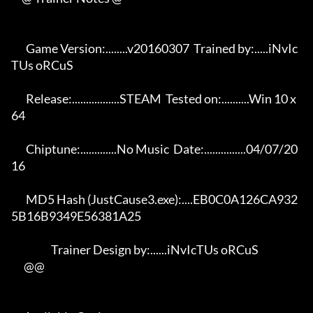
       Game Version:........v20160307  Trained by:.....iNvIc
TUs oRCuS 

       Release:.................STEAM  Tested on:..........Win 10 x
64 

       Chiptune:.............No Music  Date:...............04/07/20
16 

       MD5 Hash (JustCause3.exe):....EB0C0A126CA932
5B16B9349E56381A25 

                   Trainer Design by:......iNvIcTUs oRCuS             

      @@
