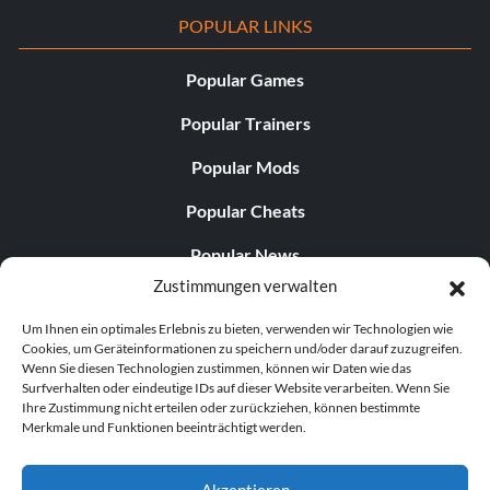
POPULAR LINKS
Popular Games
Popular Trainers
Popular Mods
Popular Cheats
Popular News
Zustimmungen verwalten
Popular Editorials
Um Ihnen ein optimales Erlebnis zu bieten, verwenden wir Technologien wie
Popular Free Games
Cookies, um Geräteinformationen zu speichern und/oder darauf zuzugreifen.
Wenn Sie diesen Technologien zustimmen, können wir Daten wie das
LATEST UPDATES
Surfverhalten oder eindeutige IDs auf dieser Website verarbeiten. Wenn Sie
Ihre Zustimmung nicht erteilen oder zurückziehen, können bestimmte
Merkmale und Funktionen beeinträchtigt werden.
Palworld hat nun zwei separate mobile...
Akzeptieren