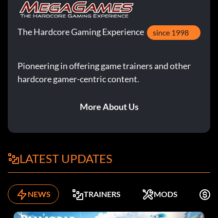
The Hardcore Gaming Experience
since 1998
Pioneering in offering game trainers and other
hardcore gamer-centric content.
More About Us
LATEST UPDATES
NEWS
TRAINERS
MODS
K