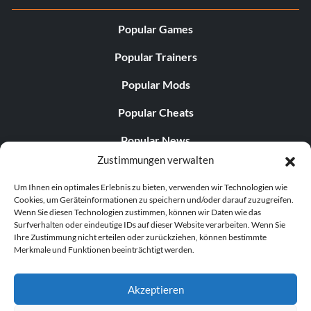
Popular Games
Popular Trainers
Popular Mods
Popular Cheats
Popular News
Zustimmungen verwalten
Popular Editorials
Um Ihnen ein optimales Erlebnis zu bieten, verwenden wir Technologien wie
Popular Free Games
Cookies, um Geräteinformationen zu speichern und/oder darauf zuzugreifen.
Wenn Sie diesen Technologien zustimmen, können wir Daten wie das
LATEST UPDATES
Surfverhalten oder eindeutige IDs auf dieser Website verarbeiten. Wenn Sie
Ihre Zustimmung nicht erteilen oder zurückziehen, können bestimmte
Merkmale und Funktionen beeinträchtigt werden.
Gothic 1 Remake Players Get a Long L...
Akzeptieren