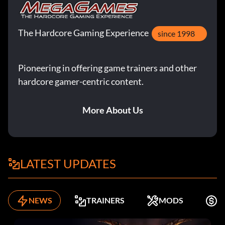
The Hardcore Gaming Experience
since 1998
Pioneering in offering game trainers and other
hardcore gamer-centric content.
More About Us
LATEST UPDATES
NEWS
TRAINERS
MODS
K