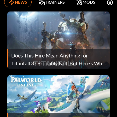
NEWS
TRAINERS
MODS
K
Does This Hire Mean Anything for
Titanfall 3? Probably Not, But Here’s Why
Fans Are Hopeful