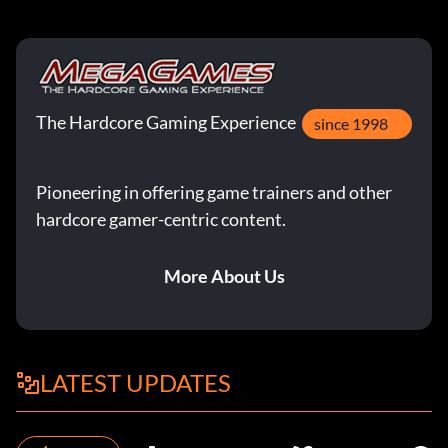
The Hardcore Gaming Experience
since 1998
Pioneering in offering game trainers and other
hardcore gamer-centric content.
More About Us
LATEST UPDATES