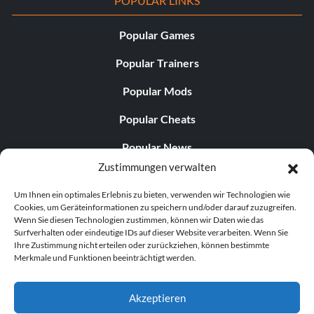
POPULAR LINKS
Popular Games
Popular Trainers
Popular Mods
Popular Cheats
Popular News
Zustimmungen verwalten
Popular Editorials
Um Ihnen ein optimales Erlebnis zu bieten, verwenden wir Technologien wie
Popular Free Games
Cookies, um Geräteinformationen zu speichern und/oder darauf zuzugreifen.
Wenn Sie diesen Technologien zustimmen, können wir Daten wie das
LATEST UPDATES
Surfverhalten oder eindeutige IDs auf dieser Website verarbeiten. Wenn Sie
Ihre Zustimmung nicht erteilen oder zurückziehen, können bestimmte
Merkmale und Funktionen beeinträchtigt werden.
Does This Hire Mean Anything for Tit...
Akzeptieren