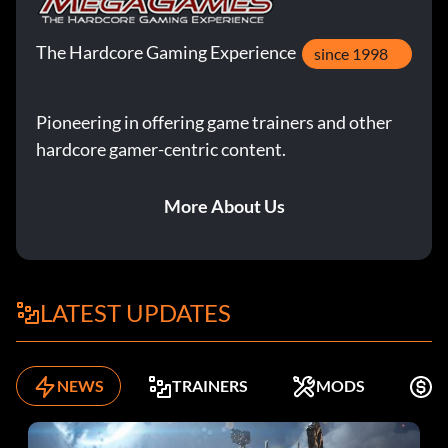
The Hardcore Gaming Experience
since 1998
Pioneering in offering game trainers and other
hardcore gamer-centric content.
More About Us
LATEST UPDATES
NEWS
TRAINERS
MODS
K