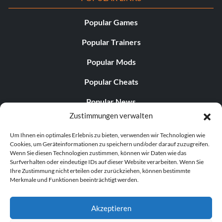
Popular Games
Popular Trainers
Popular Mods
Popular Cheats
Popular News
Zustimmungen verwalten
Popular Editorials
Um Ihnen ein optimales Erlebnis zu bieten, verwenden wir Technologien wie
Popular Free Games
Cookies, um Geräteinformationen zu speichern und/oder darauf zuzugreifen.
Wenn Sie diesen Technologien zustimmen, können wir Daten wie das
LATEST UPDATES
Surfverhalten oder eindeutige IDs auf dieser Website verarbeiten. Wenn Sie
Ihre Zustimmung nicht erteilen oder zurückziehen, können bestimmte
Merkmale und Funktionen beeinträchtigt werden.
Palworld hat nun zwei separate mobile...
Akzeptieren