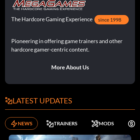
The Hardcore Gaming Experience
since 1998
Pioneering in offering game trainers and other
hardcore gamer-centric content.
More About Us
LATEST UPDATES
NEWS
TRAINERS
MODS
K