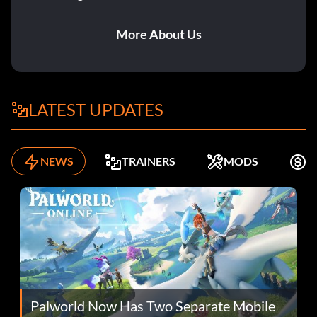
More About Us
LATEST UPDATES
NEWS
TRAINERS
MODS
K
Palworld Now Has Two Separate Mobile