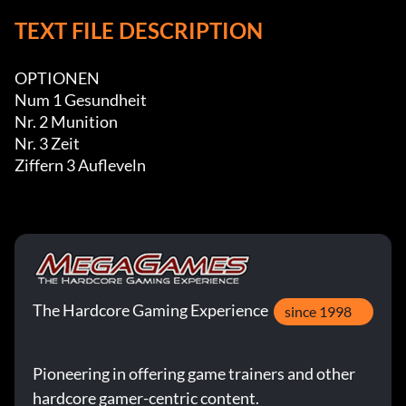
TEXT FILE DESCRIPTION
OPTIONEN

Num 1 Gesundheit

Nr. 2 Munition

Nr. 3 Zeit

Ziffern 3 Aufleveln
The Hardcore Gaming Experience
since 1998
Pioneering in offering game trainers and other
hardcore gamer-centric content.