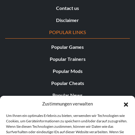
Contact us
Disclaimer
POPULAR LINKS
Popular Games
Popular Trainers
Popular Mods
Popular Cheats
Popular News
Zustimmungen verwalten
Popular Editorials
Um Ihnen ein optimales Erlebnis zu bieten, verwenden wir Technologien wie
Popular Free Games
Cookies, um Geräteinformationen zu speichern und/oder darauf zuzugreifen.
Wenn Sie diesen Technologien zustimmen, können wir Daten wie das
LATEST UPDATES
Surfverhalten oder eindeutige IDs auf dieser Website verarbeiten. Wenn Sie