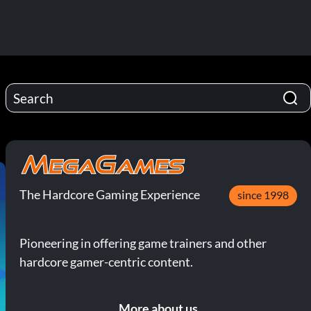
The Hardcore Gaming Experience
since 1998
Pioneering in offering game trainers and other
hardcore gamer-centric content.
More about us