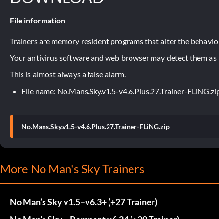
File information
Trainers are memory resident programs that alter the behavior
Your antivirus software and web browser may detect them as ma
This is almost always a false alarm.
File name: No.Mans.Sky.v1.5-v4.6.Plus.27.Trainer-FLiNG.zi
No.Mans.Sky.v1.5-v4.6.Plus.27.Trainer-FLiNG.zip
More No Man's Sky Trainers
No Man’s Sky v1.5–v6.3+ (+27 Trainer)
No Man’s Sky – Remnant v6.24 (+20 Trainer)