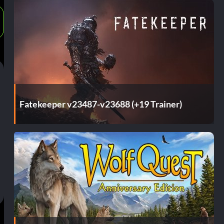
Fatekeeper v23487-v23688 (+19 Trainer)