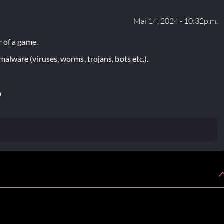
Mai 14, 2024 - 10:32p.m.
 of a game.
lware (viruses, worms, trojans, bots etc.).
p