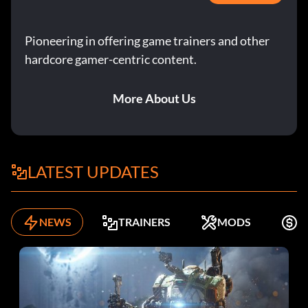
Pioneering in offering game trainers and other
hardcore gamer-centric content.
More About Us
LATEST UPDATES
NEWS
TRAINERS
MODS
K