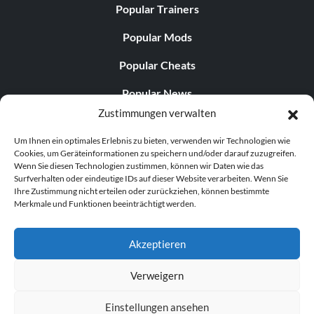
Popular Trainers
Popular Mods
Popular Cheats
Popular News
Zustimmungen verwalten
Popular Editorials
Um Ihnen ein optimales Erlebnis zu bieten, verwenden wir Technologien wie
Popular Free Games
Cookies, um Geräteinformationen zu speichern und/oder darauf zuzugreifen.
Wenn Sie diesen Technologien zustimmen, können wir Daten wie das
LATEST UPDATES
Surfverhalten oder eindeutige IDs auf dieser Website verarbeiten. Wenn Sie
Ihre Zustimmung nicht erteilen oder zurückziehen, können bestimmte
Merkmale und Funktionen beeinträchtigt werden.
Palworld hat nun zwei separate mobile...
Akzeptieren
Verweigern
© 1998–2026 MegaGames.com All rights reserved
Einstellungen ansehen