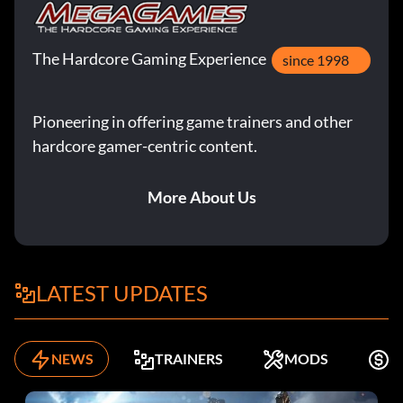
The Hardcore Gaming Experience
since 1998
Pioneering in offering game trainers and other
hardcore gamer-centric content.
More About Us
LATEST UPDATES
NEWS
TRAINERS
MODS
K