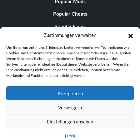
Popular Mods
Popular Cheats
Popular News
Zustimmungen verwalten
Popular Editorials
Um Ihnen ein optimales Erlebnis zu bieten, verwenden wir Technologien wie
Popular Free Games
Cookies, um Geräteinformationen zu speichern und/oder darauf zuzugreifen.
Wenn Sie diesen Technologien zustimmen, können wir Daten wie das
LATEST UPDATES
Surfverhalten oder eindeutige IDs auf dieser Website verarbeiten. Wenn Sie
Ihre Zustimmung nicht erteilen oder zurückziehen, können bestimmte
Merkmale und Funktionen beeinträchtigt werden.
Does This Hire Mean Anything for Tit...
Akzeptieren
Verweigern
© 1998–2026 MegaGames.com All rights reserved
Einstellungen ansehen
Privacy Policy
Terms of Service
Manage Cookie
Settings
{Titel}