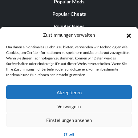
Popular Mods
Popular Cheats
Popular News
Zustimmungen verwalten
Popular Editorials
Um Ihnen ein optimales Erlebnis zu bieten, verwenden wir Technologien wie
Popular Free Games
Cookies, um Geräteinformationen zu speichern und/oder darauf zuzugreifen.
Wenn Sie diesen Technologien zustimmen, können wir Daten wie das
LATEST UPDATES
Surfverhalten oder eindeutige IDs auf dieser Website verarbeiten. Wenn Sie
Ihre Zustimmung nicht erteilen oder zurückziehen, können bestimmte
Merkmale und Funktionen beeinträchtigt werden.
Does This Hire Mean Anything for Tit...
Akzeptieren
Verweigern
© 1998–2026 MegaGames.com All rights reserved
Einstellungen ansehen
Privacy Policy
Terms of Service
Manage Cookie
Settings
{Titel}