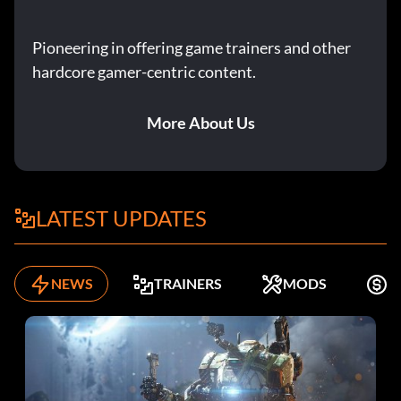
Pioneering in offering game trainers and other
hardcore gamer-centric content.
More About Us
LATEST UPDATES
NEWS
TRAINERS
MODS
K