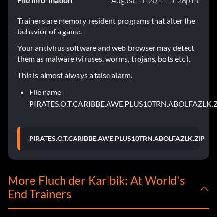
File information
August 11, 2021 - 1:28p.m.
Trainers are memory resident programs that alter the
behavior of a game.
Your antivirus software and web browser may detect
them as malware (viruses, worms, trojans, bots etc.).
This is almost always a false alarm.
File name:
PIRATES.O.T.CARIBBE.AWE.PLUS10TRN.ABOLFAZLK.Z
PIRATES.O.T.CARIBBE.AWE.PLUS10TRN.ABOLFAZLK.ZIP
More Fluch der Karibik: At World's
End Trainers