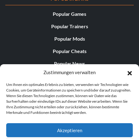
Popular Games
Popular Trainers
Popular Mods
Popular Cheats
Popular News
Zustimmungen verwalten
Popular Editorials
Um Ihnen ein optimales Erlebnis zu bieten, verwenden wir Technologien wie
Popular Free Games
Cookies, um Geräteinformationen zu speichern und/oder darauf zuzugreifen.
Wenn Sie diesen Technologien zustimmen, können wir Daten wie das
LATEST UPDATES
Surfverhalten oder eindeutige IDs auf dieser Website verarbeiten. Wenn Sie
Ihre Zustimmung nicht erteilen oder zurückziehen, können bestimmte
Merkmale und Funktionen beeinträchtigt werden.
Palworld hat nun zwei separate mobile...
Akzeptieren