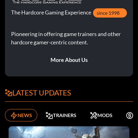
The Hardcore Gaming Experience
since 1998
Pioneering in offering game trainers and other
hardcore gamer-centric content.
More About Us
LATEST UPDATES
NEWS
TRAINERS
MODS
K