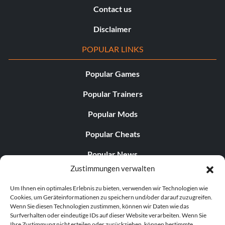
Contact us
Disclaimer
POPULAR LINKS
Popular Games
Popular Trainers
Popular Mods
Popular Cheats
Popular News
Zustimmungen verwalten
Popular Editorials
Um Ihnen ein optimales Erlebnis zu bieten, verwenden wir Technologien wie
Popular Free Games
Cookies, um Geräteinformationen zu speichern und/oder darauf zuzugreifen.
Wenn Sie diesen Technologien zustimmen, können wir Daten wie das
LATEST UPDATES
Surfverhalten oder eindeutige IDs auf dieser Website verarbeiten. Wenn Sie
Ihre Zustimmung nicht erteilen oder zurückziehen, können bestimmte