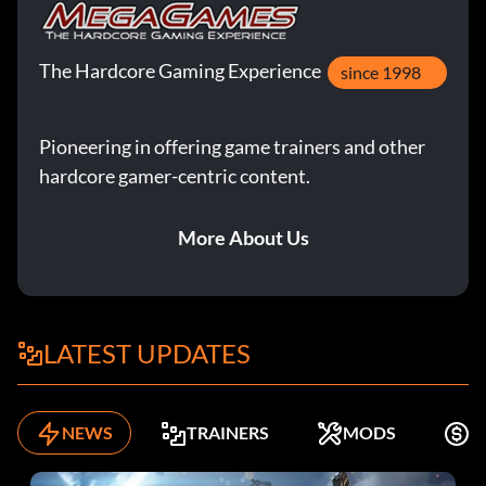
The Hardcore Gaming Experience
since 1998
Pioneering in offering game trainers and other
hardcore gamer-centric content.
More About Us
LATEST UPDATES
NEWS
TRAINERS
MODS
K