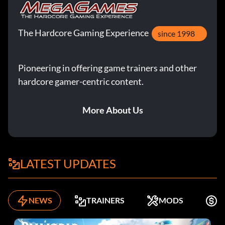
The Hardcore Gaming Experience
since 1998
Pioneering in offering game trainers and other
hardcore gamer-centric content.
More About Us
LATEST UPDATES
NEWS
TRAINERS
MODS
K