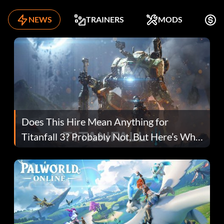
NEWS
TRAINERS
MODS
K
Does This Hire Mean Anything for
Titanfall 3? Probably Not, But Here’s Why
Fans Are Hopeful