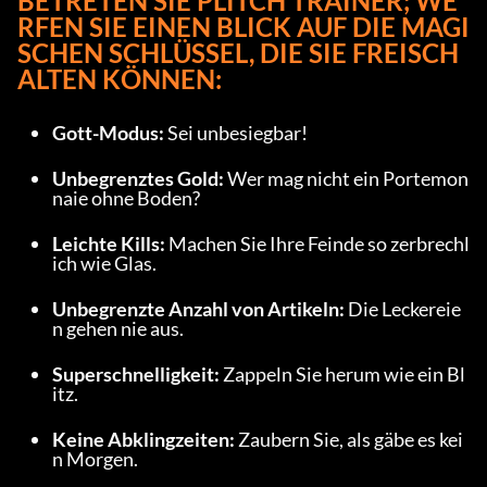
BETRETEN SIE PLITCH TRAINER; WE
RFEN SIE EINEN BLICK AUF DIE MAGI
SCHEN SCHLÜSSEL, DIE SIE FREISCH
ALTEN KÖNNEN:
Gott-Modus: 
Sei unbesiegbar!
Unbegrenztes Gold: 
Wer mag nicht ein Portemon
naie ohne Boden?
Leichte Kills: 
Machen Sie Ihre Feinde so zerbrechl
ich wie Glas.
Unbegrenzte Anzahl von Artikeln: 
Die Leckereie
n gehen nie aus.
Superschnelligkeit: 
Zappeln Sie herum wie ein Bl
itz.
Keine Abklingzeiten: 
Zaubern Sie, als gäbe es kei
n Morgen.