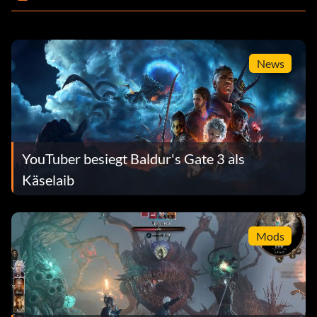
News
YouTuber besiegt Baldur's Gate 3 als
Käselaib
Mods