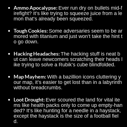
Ammo Apocalypse: 
Ever run dry on bullets mid-f
irefight? It’s like trying to squeeze juice from a le
mon that’s already been squeezed.
Tough Cookies: 
Some adversaries seem to be ar
mored with titanium and just won’t take the hint t
o go down.
Hacking Headaches: 
The hacking stuff is neat b
ut can leave newcomers scratching their heads l
ike trying to solve a Rubik’s cube blindfolded.
Map Mayhem: 
With a bazillion icons cluttering y
our map, it’s easier to get lost than in a labyrinth 
without breadcrumbs.
Loot Drought: 
Ever scoured the land for vital ite
ms like health packs only to come up empty-han
ded? It’s like hunting for a needle in a haystack, 
except the haystack is the size of a football fiel
d.