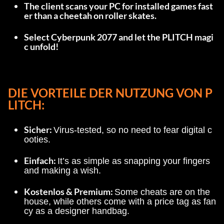
The client scans your PC for installed games fast
er than a cheetah on roller skates.
Select Cyberpunk 2077 and let the PLITCH magi
c unfold!
DIE VORTEILE DER NUTZUNG VON P
LITCH:
Sicher: 
Virus-tested, so no need to fear digital c
ooties.
Einfach: 
It’s as simple as snapping your fingers 
and making a wish.
Kostenlos & Premium: 
Some cheats are on the 
house, while others come with a price tag as fan
cy as a designer handbag.