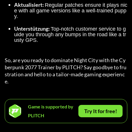
Aktualisiert: 
Regular patches ensure it plays nic
e with all game versions like a well-trained pupp
y.
Unterstützung: 
Top-notch customer service to g
uide you through any bumps in the road like a tr
usty GPS.
So, are you ready to dominate Night City with the Cy
berpunk 2077 Trainer by PLITCH? Say goodbye to fru
stration and hello to a tailor-made gaming experienc
e.
Game is supported by
Try It for free!
PLITCH