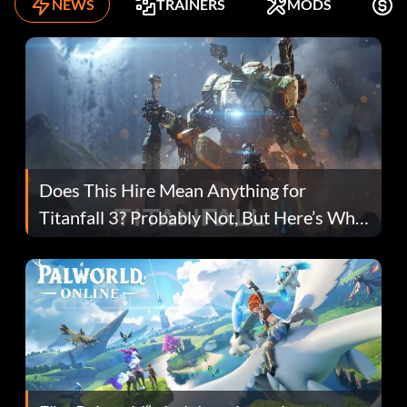
NEWS
TRAINERS
MODS
K
Does This Hire Mean Anything for
Titanfall 3? Probably Not, But Here’s Why
Fans Are Hopeful