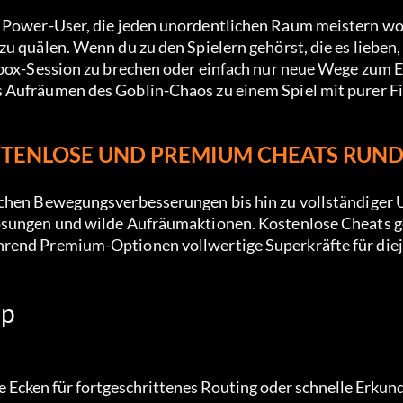
ür Power-User, die jeden unordentlichen Raum meistern wo
u quälen. Wenn du zu den Spielern gehörst, die es lieben, 
ndbox-Session zu brechen oder einfach nur neue Wege zum 
s Aufräumen des Goblin-Chaos zu einem Spiel mit purer F
OSTENLOSE UND PREMIUM CHEATS RUN
schen Bewegungsverbesserungen bis hin zu vollständiger 
Lösungen und wilde Aufräumaktionen. Kostenlose Cheats 
hrend Premium-Optionen vollwertige Superkräfte für die
up
e Ecken für fortgeschrittenes Routing oder schnelle Erkun