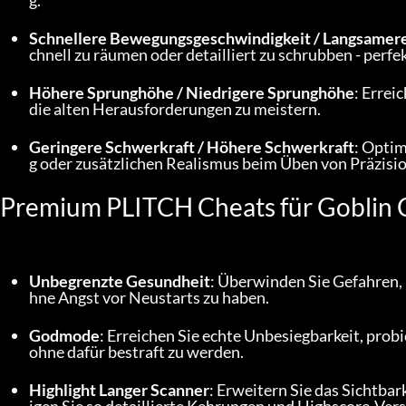
g.
Schnellere Bewegungsgeschwindigkeit / Langsamer
chnell zu räumen oder detailliert zu schrubben - perf
Höhere Sprunghöhe / Niedrigere Sprunghöhe
: Errei
die alten Herausforderungen zu meistern.
Geringere Schwerkraft / Höhere Schwerkraft
: Optim
g oder zusätzlichen Realismus beim Üben von Präzis
Premium PLITCH Cheats für Goblin 
Unbegrenzte Gesundheit
: Überwinden Sie Gefahren, 
hne Angst vor Neustarts zu haben.
Godmode
: Erreichen Sie echte Unbesiegbarkeit, probi
ohne dafür bestraft zu werden.
Highlight Langer Scanner
: Erweitern Sie das Sichtba