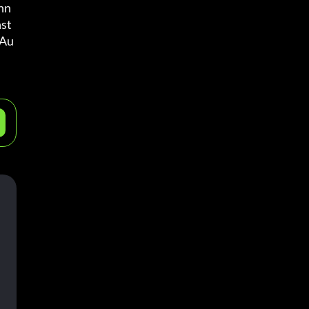
chn
st 
 Au