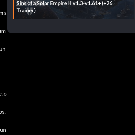
Sins of a Solar Empire II v1.3-v1.61+ (+26
Trainer)
m s
um 
kun
, o
s, 
eun