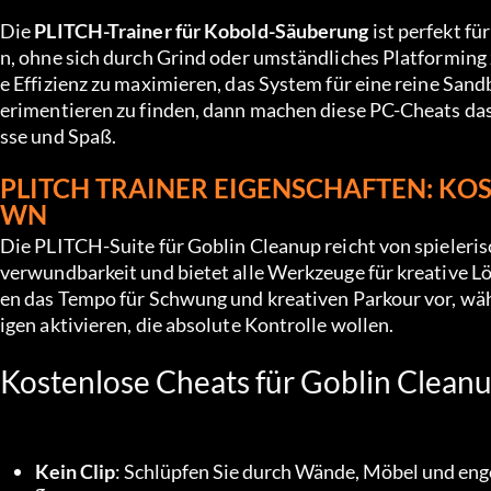
Die 
PLITCH-Trainer für Kobold-Säuberung
 ist perfekt f
n, ohne sich durch Grind oder umständliches Platforming z
e Effizienz zu maximieren, das System für eine reine Sa
erimentieren zu finden, dann machen diese PC-Cheats da
sse und Spaß.
PLITCH TRAINER EIGENSCHAFTEN: K
WN
Die PLITCH-Suite für Goblin Cleanup reicht von spieleri
verwundbarkeit und bietet alle Werkzeuge für kreative 
en das Tempo für Schwung und kreativen Parkour vor, wä
igen aktivieren, die absolute Kontrolle wollen.
Kostenlose Cheats für Goblin Clean
Kein Clip
: Schlüpfen Sie durch Wände, Möbel und eng