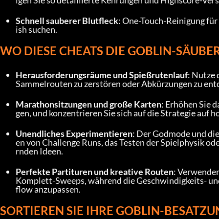
igen Sie so detaillierte Kehrungen und Highscore-Ver
Schnell sauberer Blutfleck
: One-Touch-Reinigung für
ish suchen.
WO DIESE CHEATS DIE GOBLIN-SÄUBE
Herausforderungsräume und Spießrutenlauf
: Nutze 
Sammelrouten zu zerstören oder Abkürzungen zu entd
Marathonsitzungen und große Karten
: Erhöhen Sie
gen, und konzentrieren Sie sich auf die Strategie au
Unendliches Experimentieren
: Der Godmode und die 
en von Challenge Runs, das Testen der Spielphysik od
rnden Ideen.
Perfekte Partituren und kreative Routen
: Verwenden 
Komplett-Sweeps, während die Geschwindigkeits- und
flow anzupassen.
SORTIEREN SIE IHRE GOBLIN-BESATZU