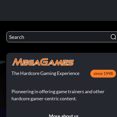
The Hardcore Gaming Experience
since 1998
Pioneering in offering game trainers and other
hardcore gamer-centric content.
More about us