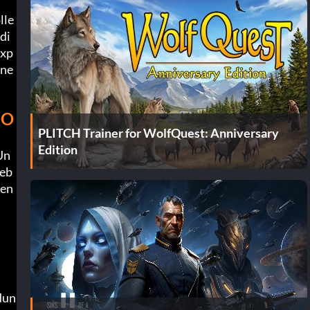
lle
di
Exp
ine
DO
PLITCH Trainer for WolfQuest: Anniversary
Edition
Un
geb
jen
dun