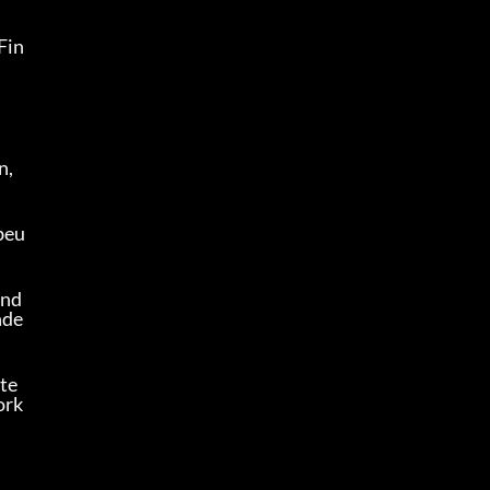
Fin
, 
beu
ind
nde
te 
ork