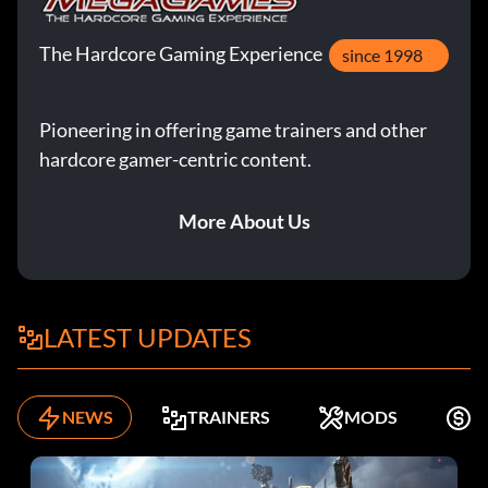
The Hardcore Gaming Experience
since 1998
Pioneering in offering game trainers and other
hardcore gamer-centric content.
More About Us
LATEST UPDATES
NEWS
TRAINERS
MODS
K