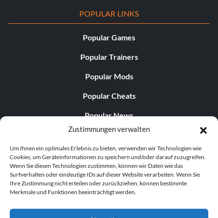
POPULAR LINKS
Popular Games
Popular Trainers
Popular Mods
Popular Cheats
Popular News
Zustimmungen verwalten
Popular Editorials
Um Ihnen ein optimales Erlebnis zu bieten, verwenden wir Technologien wie
Popular Free Games
Cookies, um Geräteinformationen zu speichern und/oder darauf zuzugreifen.
Wenn Sie diesen Technologien zustimmen, können wir Daten wie das
LATEST UPDATES
Surfverhalten oder eindeutige IDs auf dieser Website verarbeiten. Wenn Sie
Ihre Zustimmung nicht erteilen oder zurückziehen, können bestimmte
Merkmale und Funktionen beeinträchtigt werden.
Does This Hire Mean Anything for Tit...