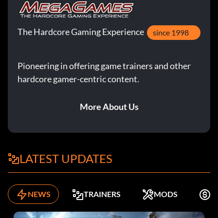
The Hardcore Gaming Experience
since 1998
Pioneering in offering game trainers and other
hardcore gamer-centric content.
More About Us
LATEST UPDATES
NEWS
TRAINERS
MODS
K