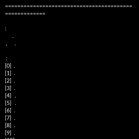
=========================================
=============

: 

        .

 ,        .   

 : 

[0]   .

[1]   . 

[2]   .

[3]   .

[4]    . 

[5]    .

[6]   .  

[7]   .  

[8]   .

[9]   .
