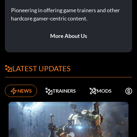
Pioneering in offering game trainers and other
hardcore gamer-centric content.
More About Us
LATEST UPDATES
NEWS
TRAINERS
MODS
K