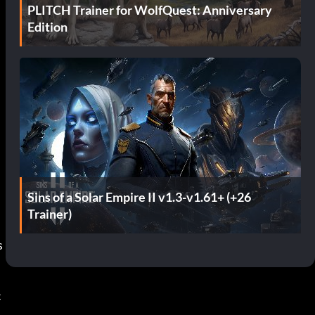
PLITCH Trainer for WolfQuest: Anniversary
Edition
Sins of a Solar Empire II v1.3-v1.61+ (+26
Trainer)
 
c