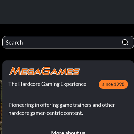
The Hardcore Gaming Experience
since 1998
Pioneering in offering game trainers and other
hardcore gamer-centric content.
More about us