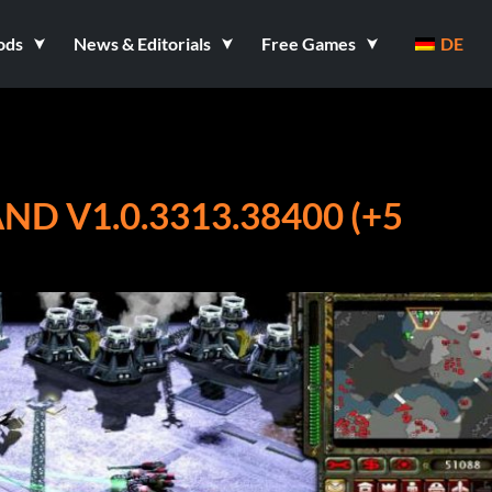
ods
News & Editorials
Free Games
DE
D V1.0.3313.38400 (+5