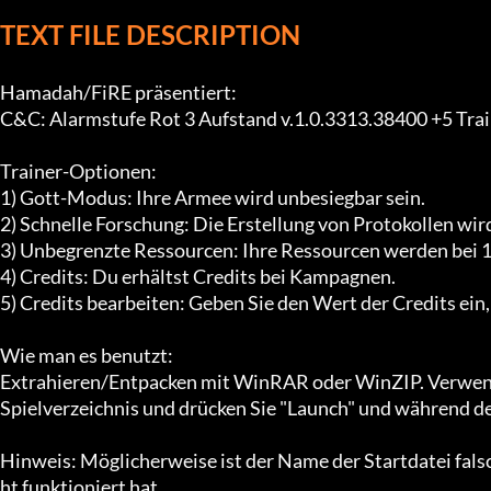
TEXT FILE DESCRIPTION
Hamadah/FiRE präsentiert:

C&C: Alarmstufe Rot 3 Aufstand v.1.0.3313.38400 +5 Train
Trainer-Optionen:

1) Gott-Modus: Ihre Armee wird unbesiegbar sein.

2) Schnelle Forschung: Die Erstellung von Protokollen wird v
3) Unbegrenzte Ressourcen: Ihre Ressourcen werden bei 1
4) Credits: Du erhältst Credits bei Kampagnen.

5) Credits bearbeiten: Geben Sie den Wert der Credits ein, 
Wie man es benutzt:

Extrahieren/Entpacken mit WinRAR oder WinZIP. Verwenden 
Spielverzeichnis und drücken Sie "Launch" und während des
Hinweis: Möglicherweise ist der Name der Startdatei falsch
ht funktioniert hat.
