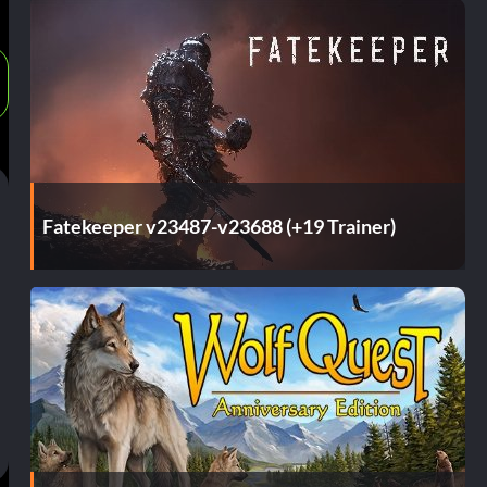
Fatekeeper v23487-v23688 (+19 Trainer)