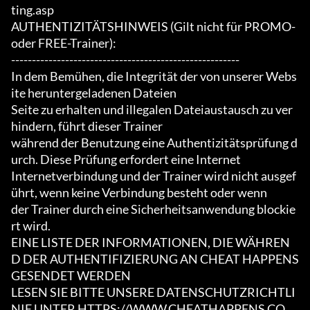
ting.asp

AUTHENTIZITÄTSHINWEIS (Gilt nicht für PROMO- 
oder FREE-Trainer):

-------------------------------------------------------

In dem Bemühen, die Integrität der von unserer Webs
ite heruntergeladenen Dateien

Seite zu erhalten und illegalen Dateiaustausch zu ver
hindern, führt dieser Trainer

während der Benutzung eine Authentizitätsprüfung d
urch. Diese Prüfung erfordert eine Internet

Internetverbindung und der Trainer wird nicht ausgef
ührt, wenn keine Verbindung besteht oder wenn

der Trainer durch eine Sicherheitsanwendung blockie
rt wird.

EINE LISTE DER INFORMATIONEN, DIE WÄHREN
D DER AUTHENTIFIZIERUNG AN CHEAT HAPPENS 
GESENDET WERDEN

LESEN SIE BITTE UNSERE DATENSCHUTZRICHTLI
NIE UNTER HTTPS://WWW.CHEATHAPPENS.CO