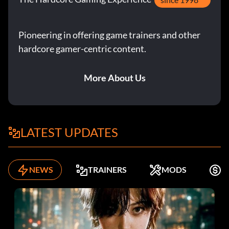
Pioneering in offering game trainers and other
hardcore gamer-centric content.
More About Us
LATEST UPDATES
NEWS
TRAINERS
MODS
K