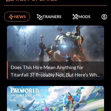
NEWS
TRAINERS
MODS
K
Does This Hire Mean Anything for
Titanfall 3? Probably Not, But Here’s Why
Fans Are Hopeful