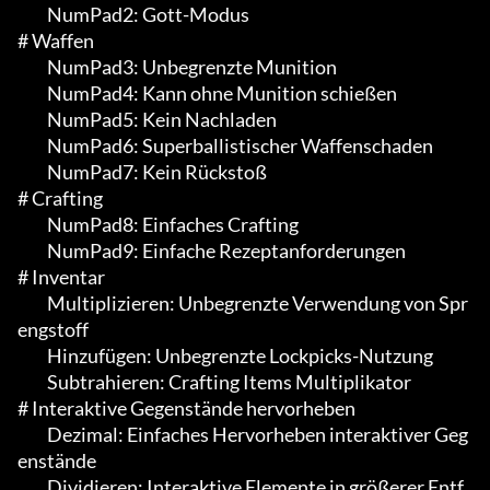
	 NumPad2: Gott-Modus

# Waffen

	 NumPad3: Unbegrenzte Munition

	 NumPad4: Kann ohne Munition schießen

	 NumPad5: Kein Nachladen

	 NumPad6: Superballistischer Waffenschaden

	 NumPad7: Kein Rückstoß

# Crafting

	 NumPad8: Einfaches Crafting

	 NumPad9: Einfache Rezeptanforderungen

# Inventar

	 Multiplizieren: Unbegrenzte Verwendung von Spr
engstoff

	 Hinzufügen: Unbegrenzte Lockpicks-Nutzung

	 Subtrahieren: Crafting Items Multiplikator

# Interaktive Gegenstände hervorheben

	 Dezimal: Einfaches Hervorheben interaktiver Geg
enstände

	 Dividieren: Interaktive Elemente in größerer Entf