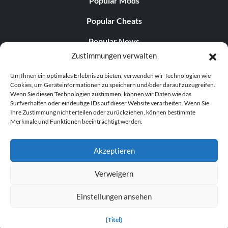
Popular Mods
Popular Cheats
Popular News
Zustimmungen verwalten
Popular Editorials
Um Ihnen ein optimales Erlebnis zu bieten, verwenden wir Technologien wie
Popular Free Games
Cookies, um Geräteinformationen zu speichern und/oder darauf zuzugreifen.
Wenn Sie diesen Technologien zustimmen, können wir Daten wie das
LATEST UPDATES
Surfverhalten oder eindeutige IDs auf dieser Website verarbeiten. Wenn Sie
Ihre Zustimmung nicht erteilen oder zurückziehen, können bestimmte
Merkmale und Funktionen beeinträchtigt werden.
Does This Hire Mean Anything for Tit...
Akzeptieren
Verweigern
© 1998–2026 MegaGames.com All rights reserved
Einstellungen ansehen
Privacy Policy
Terms of Service
Manage Cookie
Settings
{Titel}