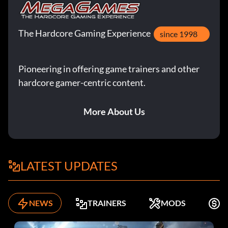
The Hardcore Gaming Experience
since 1998
Pioneering in offering game trainers and other
hardcore gamer-centric content.
More About Us
LATEST UPDATES
NEWS
TRAINERS
MODS
K