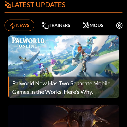
LATEST UPDATES
NEWS
TRAINERS
MODS
K
Palworld Now Has Two Separate Mobile
Games in the Works. Here’s Why.