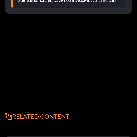
Same.Room.Same.Day.v1.0.Tinyiso.Plus2.Trainer.zip
RELATED CONTENT