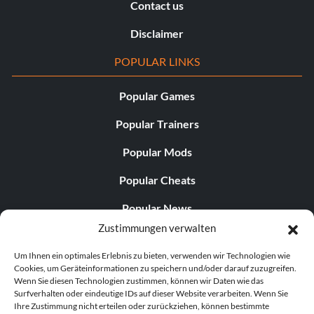
Contact us
Disclaimer
POPULAR LINKS
Popular Games
Popular Trainers
Popular Mods
Popular Cheats
Popular News
Zustimmungen verwalten
Popular Editorials
Um Ihnen ein optimales Erlebnis zu bieten, verwenden wir Technologien wie
Popular Free Games
Cookies, um Geräteinformationen zu speichern und/oder darauf zuzugreifen.
Wenn Sie diesen Technologien zustimmen, können wir Daten wie das
LATEST UPDATES
Surfverhalten oder eindeutige IDs auf dieser Website verarbeiten. Wenn Sie
Ihre Zustimmung nicht erteilen oder zurückziehen, können bestimmte