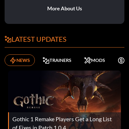
More About Us
LATEST UPDATES
NEWS
TRAINERS
MODS
K
Gothic 1 Remake Players Get a Long List
of Fixes in Patch 1.0.4