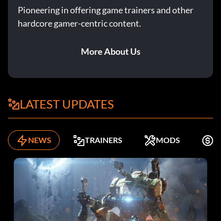
Pioneering in offering game trainers and other
hardcore gamer-centric content.
More About Us
LATEST UPDATES
NEWS
TRAINERS
MODS
K