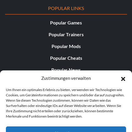
POPULAR LINKS
Popular Games
Popular Trainers
Popular Mods
Popular Cheats
Popular News
Zustimmungen verwalten
Popular Editorials
Um Ihnen ein optimales Erlebnis zu bieten, verwenden wir Technologien wie
Popular Free Games
Cookies, um Geräteinformationen zu speichern und/oder darauf zuzugreifen.
Wenn Sie diesen Technologien zustimmen, können wir Daten wie das
LATEST UPDATES
Surfverhalten oder eindeutige IDs auf dieser Website verarbeiten. Wenn Sie
Ihre Zustimmung nicht erteilen oder zurückziehen, können bestimmte
Merkmale und Funktionen beeinträchtigt werden.
Does This Hire Mean Anything for Tit...