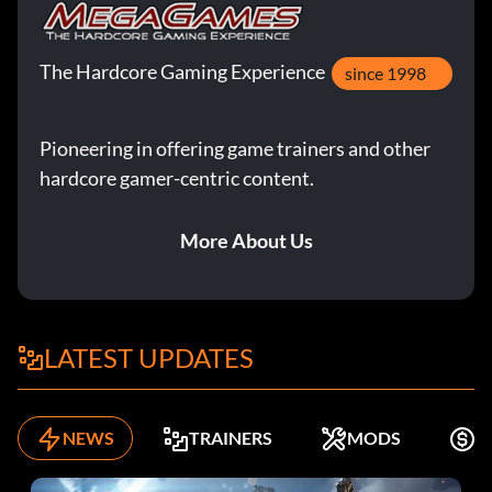
The Hardcore Gaming Experience
since 1998
Pioneering in offering game trainers and other
hardcore gamer-centric content.
More About Us
LATEST UPDATES
NEWS
TRAINERS
MODS
K