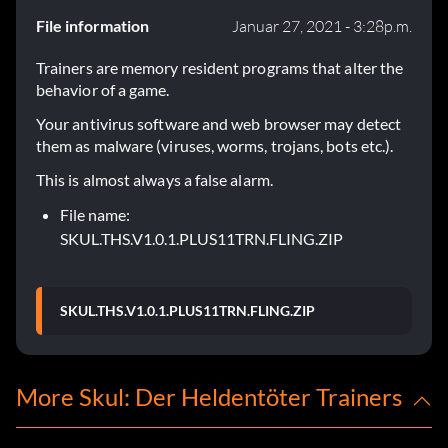
File information
Januar 27, 2021 - 3:28p.m.
Trainers are memory resident programs that alter the
behavior of a game.
Your antivirus software and web browser may detect
them as malware (viruses, worms, trojans, bots etc.).
This is almost always a false alarm.
File name:
SKUL.THS.V1.0.1.PLUS11TRN.FLING.ZIP
SKUL.THS.V1.0.1.PLUS11TRN.FLING.ZIP
More Skul: Der Heldentöter Trainers