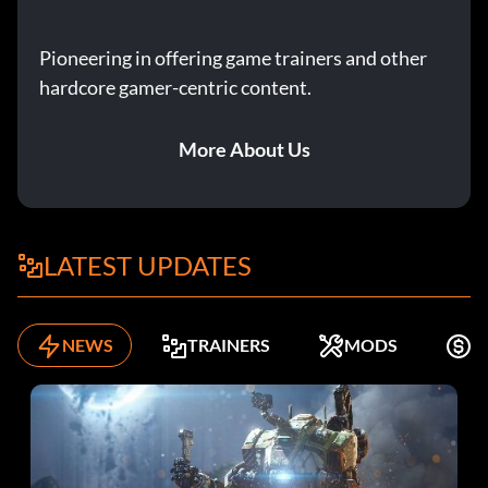
Pioneering in offering game trainers and other
hardcore gamer-centric content.
More About Us
LATEST UPDATES
NEWS
TRAINERS
MODS
K