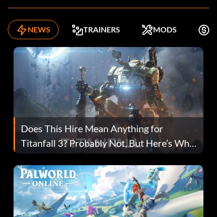
NEWS
TRAINERS
MODS
K
Does This Hire Mean Anything for
Titanfall 3? Probably Not, But Here’s Why
Fans Are Hopeful