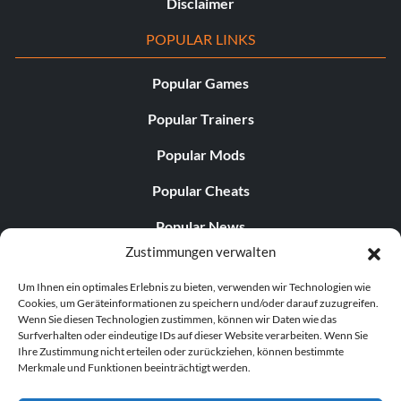
Disclaimer
POPULAR LINKS
Popular Games
Popular Trainers
Popular Mods
Popular Cheats
Popular News
Zustimmungen verwalten
Popular Editorials
Um Ihnen ein optimales Erlebnis zu bieten, verwenden wir Technologien wie
Popular Free Games
Cookies, um Geräteinformationen zu speichern und/oder darauf zuzugreifen.
Wenn Sie diesen Technologien zustimmen, können wir Daten wie das
LATEST UPDATES
Surfverhalten oder eindeutige IDs auf dieser Website verarbeiten. Wenn Sie
Ihre Zustimmung nicht erteilen oder zurückziehen, können bestimmte
Merkmale und Funktionen beeinträchtigt werden.
Does This Hire Mean Anything for Tit...