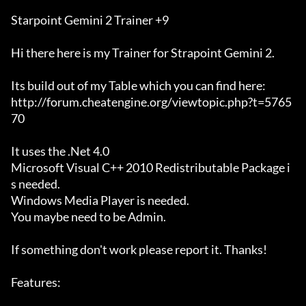
Starpoint Gemini 2 Trainer +9 

Hi there here is my Trainer for Strapoint Gemini 2. 

Its build out of my Table which you can find here: 

http://forum.cheatengine.org/viewtopic.php?t=5765
70 

It uses the .Net 4.0 

Microsoft Visual C++ 2010 Redistributable Package i
s needed. 

Windows Media Player is needed. 

You maybe need to be Admin. 

If something don't work please report it. Thanks! 

Features: 
