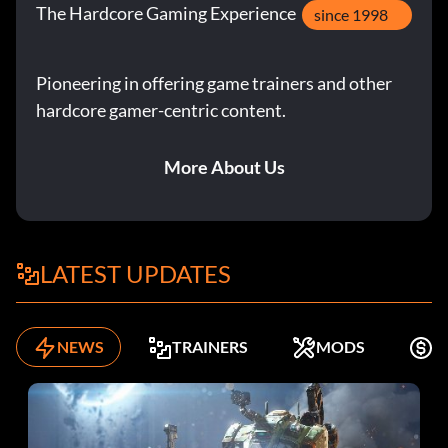
The Hardcore Gaming Experience
since 1998
Pioneering in offering game trainers and other
hardcore gamer-centric content.
More About Us
LATEST UPDATES
NEWS
TRAINERS
MODS
K