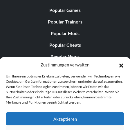
Popular Games
Popular Trainers
Popular Mods
Popular Cheats
Popular News
Zustimmungen verwalten
Popular Editorials
Um Ihnen ein optimales Erlebnis zu bieten, verwenden wir Technologien wie
Popular Free Games
Cookies, um Geräteinformationen zu speichern und/oder darauf zuzugreifen.
Wenn Sie diesen Technologien zustimmen, können wir Daten wie das
LATEST UPDATES
Surfverhalten oder eindeutige IDs auf dieser Website verarbeiten. Wenn Sie
Ihre Zustimmung nicht erteilen oder zurückziehen, können bestimmte
Merkmale und Funktionen beeinträchtigt werden.
Palworld hat nun zwei separate mobile...
Akzeptieren