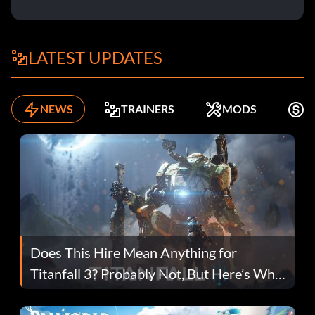
LATEST UPDATES
NEWS
TRAINERS
MODS
K
Does This Hire Mean Anything for
Titanfall 3? Probably Not, But Here’s Why
Fans Are Hopeful