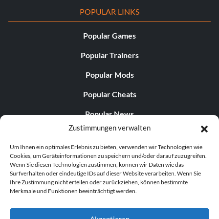
POPULAR LINKS
Popular Games
Popular Trainers
Popular Mods
Popular Cheats
Popular News
Zustimmungen verwalten
Popular Editorials
Um Ihnen ein optimales Erlebnis zu bieten, verwenden wir Technologien wie
Popular Free Games
Cookies, um Geräteinformationen zu speichern und/oder darauf zuzugreifen.
Wenn Sie diesen Technologien zustimmen, können wir Daten wie das
LATEST UPDATES
Surfverhalten oder eindeutige IDs auf dieser Website verarbeiten. Wenn Sie
Ihre Zustimmung nicht erteilen oder zurückziehen, können bestimmte
Merkmale und Funktionen beeinträchtigt werden.
Does This Hire Mean Anything for Tit...
Akzeptieren