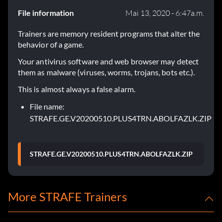
File information
Mai 13, 2020 - 6:47a.m.
Trainers are memory resident programs that alter the
behavior of a game.
Your antivirus software and web browser may detect
them as malware (viruses, worms, trojans, bots etc.).
This is almost always a false alarm.
File name:
STRAFE.GE.V20200510.PLUS4TRN.ABOLFAZLK.ZIP
STRAFE.GE.V20200510.PLUS4TRN.ABOLFAZLK.ZIP
More STRAFE Trainers