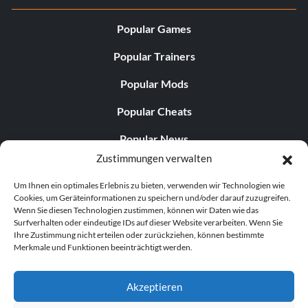
Popular Games
Popular Trainers
Popular Mods
Popular Cheats
Popular News
Zustimmungen verwalten
Popular Editorials
Um Ihnen ein optimales Erlebnis zu bieten, verwenden wir Technologien wie
Popular Free Games
Cookies, um Geräteinformationen zu speichern und/oder darauf zuzugreifen.
Wenn Sie diesen Technologien zustimmen, können wir Daten wie das
LATEST UPDATES
Surfverhalten oder eindeutige IDs auf dieser Website verarbeiten. Wenn Sie
Ihre Zustimmung nicht erteilen oder zurückziehen, können bestimmte
Merkmale und Funktionen beeinträchtigt werden.
Does This Hire Mean Anything for Tit...
Akzeptieren