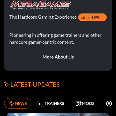
The Hardcore Gaming Experience
since 1998
Pioneering in offering game trainers and other
hardcore gamer-centric content.
More About Us
LATEST UPDATES
NEWS
TRAINERS
MODS
K