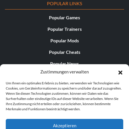
POPULAR LINKS
Popular Games
Popular Trainers
Popular Mods
Popular Cheats
Popular News
Zustimmungen verwalten
Popular Editorials
Um Ihnen ein optimales Erlebnis zu bieten, verwenden wir Technologien wie
Popular Free Games
Cookies, um Geräteinformationen zu speichern und/oder darauf zuzugreifen.
Wenn Sie diesen Technologien zustimmen, können wir Daten wie das
LATEST UPDATES
Surfverhalten oder eindeutige IDs auf dieser Website verarbeiten. Wenn Sie
Ihre Zustimmung nicht erteilen oder zurückziehen, können bestimmte
Merkmale und Funktionen beeinträchtigt werden.
Does This Hire Mean Anything for Tit...
Akzeptieren