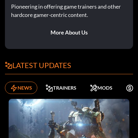
Pioneering in offering game trainers and other
hardcore gamer-centric content.
More About Us
LATEST UPDATES
NEWS
TRAINERS
MODS
K