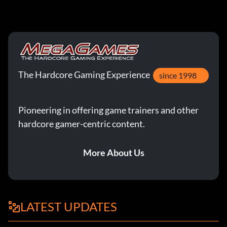
The Hardcore Gaming Experience
since 1998
Pioneering in offering game trainers and other
hardcore gamer-centric content.
More About Us
LATEST UPDATES