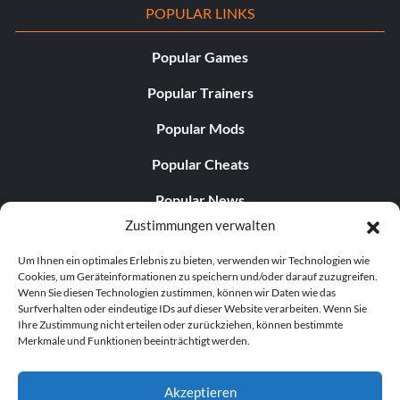
POPULAR LINKS
Popular Games
Popular Trainers
Popular Mods
Popular Cheats
Popular News
Zustimmungen verwalten
Popular Editorials
Um Ihnen ein optimales Erlebnis zu bieten, verwenden wir Technologien wie
Popular Free Games
Cookies, um Geräteinformationen zu speichern und/oder darauf zuzugreifen.
Wenn Sie diesen Technologien zustimmen, können wir Daten wie das
LATEST UPDATES
Surfverhalten oder eindeutige IDs auf dieser Website verarbeiten. Wenn Sie
Ihre Zustimmung nicht erteilen oder zurückziehen, können bestimmte
Merkmale und Funktionen beeinträchtigt werden.
Palworld Now Has Two Separate Mobile...
Akzeptieren