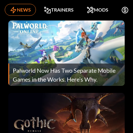
NEWS
TRAINERS
MODS
K
Palworld Now Has Two Separate Mobile
Games in the Works. Here’s Why.