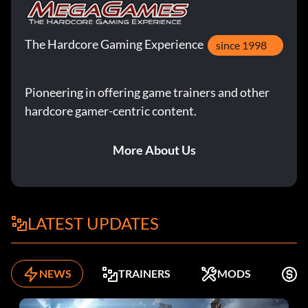
The Hardcore Gaming Experience
since 1998
Pioneering in offering game trainers and other
hardcore gamer-centric content.
More About Us
LATEST UPDATES
NEWS
TRAINERS
MODS
K