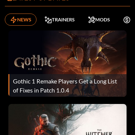
NEWS
TRAINERS
MODS
K
Gothic 1 Remake Players Get a Long List
of Fixes in Patch 1.0.4