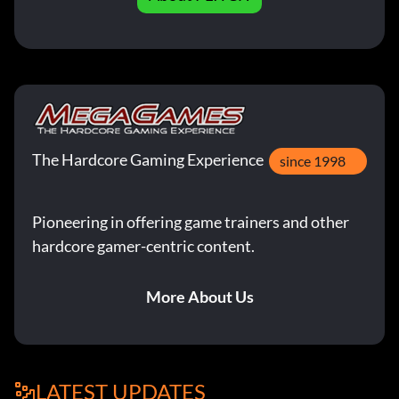
The Hardcore Gaming Experience
since 1998
Pioneering in offering game trainers and other
hardcore gamer-centric content.
More About Us
LATEST UPDATES