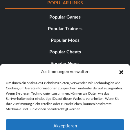
POPULAR LINKS
Popular Games
Popular Trainers
Popular Mods
Popular Cheats
Popular News
Zustimmungen verwalten
Popular Editorials
Um Ihnen ein optimales Erlebnis zu bieten, verwenden wir Technologien wie
Popular Free Games
Cookies, um Geräteinformationen zu speichern und/oder darauf zuzugreifen.
Wenn Sie diesen Technologien zustimmen, können wir Daten wie das
LATEST UPDATES
Surfverhalten oder eindeutige IDs auf dieser Website verarbeiten. Wenn Sie
Ihre Zustimmung nicht erteilen oder zurückziehen, können bestimmte
Merkmale und Funktionen beeinträchtigt werden.
Gothic 1 Remake Players Get a Long L...
Akzeptieren