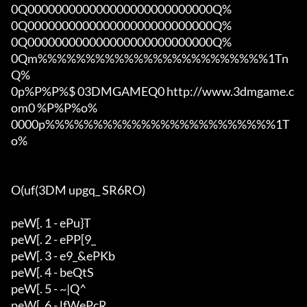
0Q000000000000000000000000000Q%

0Q000000000000000000000000000Q%

0Q000000000000000000000000000Q%

0Qm%%%%%%%%%%%%%%%%%%%%%%%%1Tn
Q%

0p%P%P%$ 03DMGAMEQ0 http://www.3dmgame.c
om0 %P%P%o%

0000p%%%%%%%%%%%%%%%%%%%%%%%%1T
o%

O(uf(3DM upgq_ SR6RO)

peW[. 1 - ePu}T

peW[. 2 - ePP[9_

peW[. 3 - e9_&ePKb

peW[. 4 - beQtS

peW[. 5 - ~|Q^

peW[. 6 - lfWePcR
