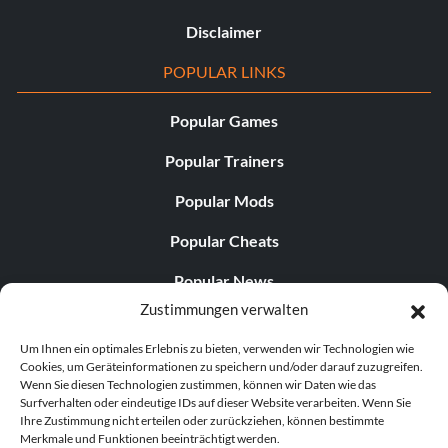
Disclaimer
POPULAR LINKS
Popular Games
Popular Trainers
Popular Mods
Popular Cheats
Popular News
Zustimmungen verwalten
Popular Editorials
Um Ihnen ein optimales Erlebnis zu bieten, verwenden wir Technologien wie
Popular Free Games
Cookies, um Geräteinformationen zu speichern und/oder darauf zuzugreifen.
Wenn Sie diesen Technologien zustimmen, können wir Daten wie das
LATEST UPDATES
Surfverhalten oder eindeutige IDs auf dieser Website verarbeiten. Wenn Sie
Ihre Zustimmung nicht erteilen oder zurückziehen, können bestimmte
Merkmale und Funktionen beeinträchtigt werden.