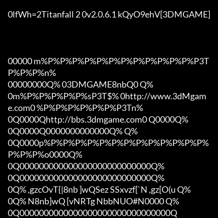
0lfWh=2Titanfall 2 0v2.0.6.1 kQyO9ehV[3DMGAME]

00000 m%P%P%P%P%P%P%P%P%P%P%P%P%P3T
P%P%P%n%

00000000Q% 03DMGAME8nbQ0 Q%

0m%P%P%P%P%P%sP3T$% 0http://www.3dMgam
e.com0 %P%P%P%P%P%P%P3Tn%

0Q0000Qhttp://bbs.3dmgame.com0 Q0000Q%

0Q0000Q0000000000000Q% Q%

0Q0000p%P%P%P%P%P%P%P%P%P%P%P%P%P%
P%P%P%o0000Q%

0Q000000000000000000000000000Q%

0Q000000000000000000000000000Q%

0Q% ,gzcOvT{|8nb ]wQSez SSxvzf[`N ,gz[O(u Q%

0Q% N8nb]wQ [vNRTg NbbNUO#N0000 Q%

0Q0000000000000000000000000000000Q
