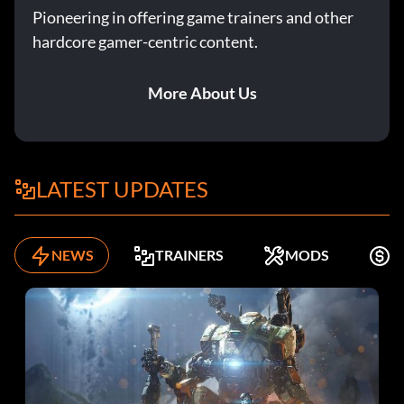
Pioneering in offering game trainers and other
hardcore gamer-centric content.
More About Us
LATEST UPDATES
NEWS
TRAINERS
MODS
K