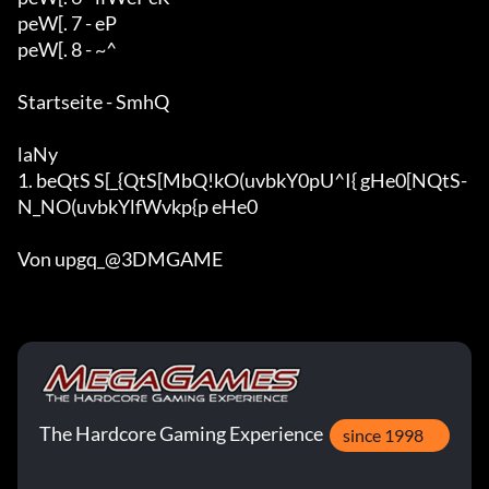
peW[. 7 - eP

peW[. 8 - ~^

Startseite - SmhQ

laNy

1. beQtS S[_{QtS[MbQ!kO(uvbkY0pU^I{ gHe0[NQtS-
N_NO(uvbkYlfWvkp{p eHe0

Von upgq_@3DMGAME
The Hardcore Gaming Experience
since 1998