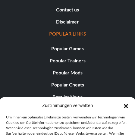
Contact us
Disclaimer
POPULAR LINKS
Popular Games
Popular Trainers
Popular Mods
Popular Cheats
Popular News
Zustimmungen verwalten
Popular Editorials
Um Ihnen ein optimales Erlebnis zu bieten, verwenden wir Technologien wie
Popular Free Games
Cookies, um Geräteinformationen zu speichern und/oder darauf zuzugreifen.
Wenn Sie diesen Technologien zustimmen, können wir Daten wie das
LATEST UPDATES
Surfverhalten oder eindeutige IDs auf dieser Website verarbeiten. Wenn Sie