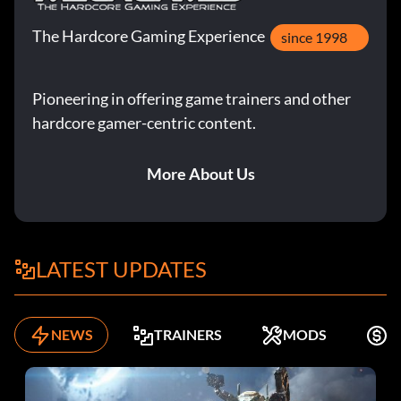
The Hardcore Gaming Experience
since 1998
Pioneering in offering game trainers and other
hardcore gamer-centric content.
More About Us
LATEST UPDATES
NEWS
TRAINERS
MODS
K