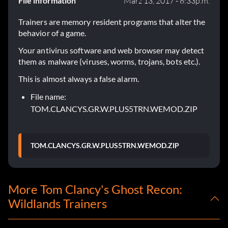
File information
März 13, 2017 - 8:33p.m.
Trainers are memory resident programs that alter the
behavior of a game.
Your antivirus software and web browser may detect
them as malware (viruses, worms, trojans, bots etc.).
This is almost always a false alarm.
File name:
TOM.CLANCYS.GR.W.PLUS5TRN.WEMOD.ZIP
TOM.CLANCYS.GR.W.PLUS5TRN.WEMOD.ZIP
More Tom Clancy's Ghost Recon:
Wildlands Trainers