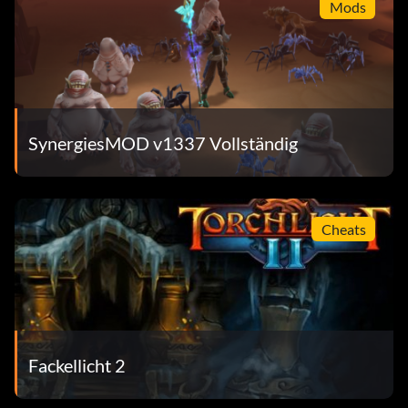
Mods
SynergiesMOD v1337 Vollständig
Cheats
Fackellicht 2