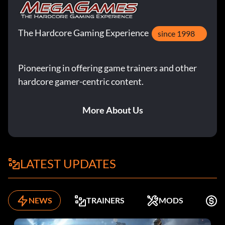
The Hardcore Gaming Experience
since 1998
Pioneering in offering game trainers and other
hardcore gamer-centric content.
More About Us
LATEST UPDATES
NEWS
TRAINERS
MODS
K