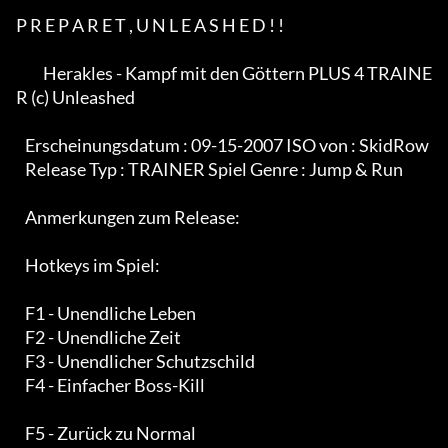
P R E P A R E T , U N L E A S H E D ! ! 

         Herakles - Kampf mit den Göttern PLUS 4 TRAINE
R (c) Unleashed

   Erscheinungsdatum : 09-15-2007 ISO von : SkidRow

   Release Typ : TRAINER Spiel Genre : Jump & Run

   Anmerkungen zum Release:

   Hotkeys im Spiel:

   F1 - Unendliche Leben

   F2 - Unendliche Zeit

   F3 - Unendlicher Schutzschild

   F4 - Einfacher Boss-Kill

   F5 - Zurück zu Normal
