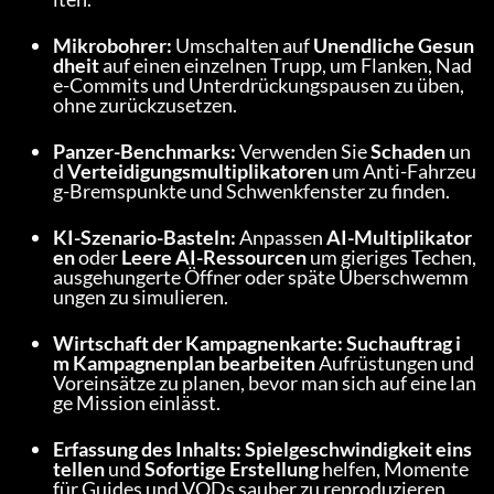
Mikrobohrer:
 Umschalten auf 
Unendliche Gesun
dheit
 auf einen einzelnen Trupp, um Flanken, Nad
e-Commits und Unterdrückungspausen zu üben, 
ohne zurückzusetzen.
Panzer-Benchmarks:
 Verwenden Sie 
Schaden
 un
d 
Verteidigungsmultiplikatoren
 um Anti-Fahrzeu
g-Bremspunkte und Schwenkfenster zu finden.
KI-Szenario-Basteln:
 Anpassen 
AI-Multiplikator
en
 oder 
Leere AI-Ressourcen
 um gieriges Techen, 
ausgehungerte Öffner oder späte Überschwemm
ungen zu simulieren.
Wirtschaft der Kampagnenkarte:
Suchauftrag i
m Kampagnenplan bearbeiten
 Aufrüstungen und 
Voreinsätze zu planen, bevor man sich auf eine lan
ge Mission einlässt.
Erfassung des Inhalts:
Spielgeschwindigkeit eins
tellen
 und 
Sofortige Erstellung
 helfen, Momente 
für Guides und VODs sauber zu reproduzieren.