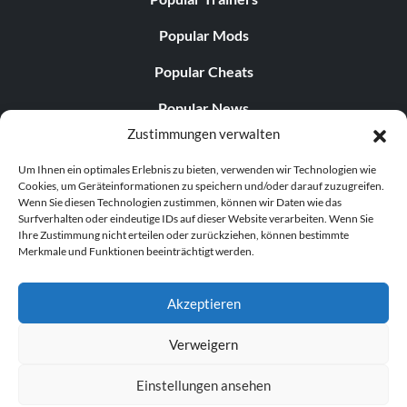
Popular Mods
Popular Cheats
Popular News
Zustimmungen verwalten
Popular Editorials
Um Ihnen ein optimales Erlebnis zu bieten, verwenden wir Technologien wie
Popular Free Games
Cookies, um Geräteinformationen zu speichern und/oder darauf zuzugreifen.
Wenn Sie diesen Technologien zustimmen, können wir Daten wie das
LATEST UPDATES
Surfverhalten oder eindeutige IDs auf dieser Website verarbeiten. Wenn Sie
Ihre Zustimmung nicht erteilen oder zurückziehen, können bestimmte
Merkmale und Funktionen beeinträchtigt werden.
Does This Hire Mean Anything for Tit...
Akzeptieren
Verweigern
© 1998–2026 MegaGames.com All rights reserved
Einstellungen ansehen
Privacy Policy
Terms of Service
Manage Cookie