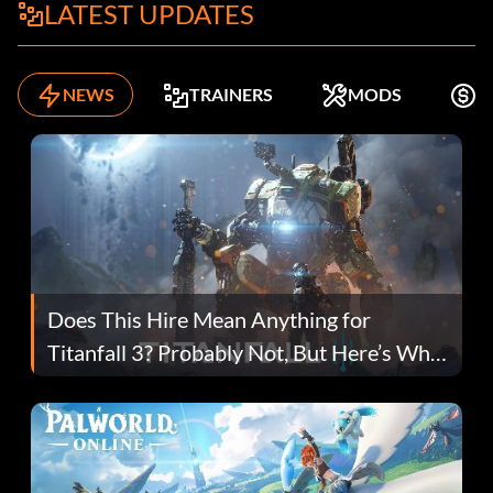
LATEST UPDATES
NEWS
TRAINERS
MODS
K
Does This Hire Mean Anything for
Titanfall 3? Probably Not, But Here’s Why
Fans Are Hopeful