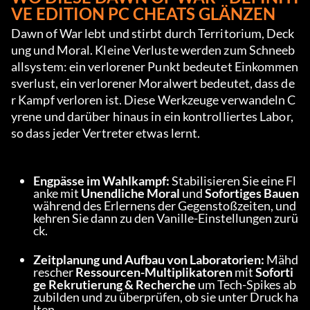
VE EDITION PC CHEATS GLÄNZEN
Dawn of War lebt und stirbt durch Territorium, Deck
ung und Moral. Kleine Verluste werden zum Schneeb
allsystem: ein verlorener Punkt bedeutet Einkommen
sverlust, ein verlorener Moralwert bedeutet, dass de
r Kampf verloren ist. Diese Werkzeuge verwandeln C
yrene und darüber hinaus in ein kontrolliertes Labor, 
so dass jeder Vertreter etwas lernt.
Engpässe im Wahlkampf:
 Stabilisieren Sie eine Fl
anke mit 
Unendliche Moral
 und 
Sofortiges Bauen
während des Erlernens der Gegenstoßzeiten, und 
kehren Sie dann zu den Vanille-Einstellungen zurü
ck.
Zeitplanung und Aufbau von Laboratorien:
 Mähd
rescher 
Ressourcen-Multiplikatoren
 mit 
Soforti
ge Rekrutierung & Recherche
 um Tech-Spikes ab
zubilden und zu überprüfen, ob sie unter Druck ha
lten.