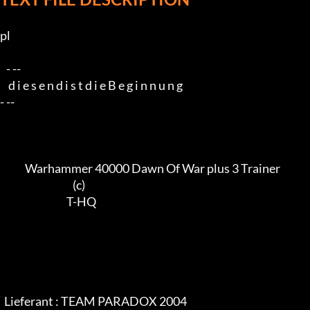
pl

   - --

    d i e s e n d i s t d i e B e g i n n u n g

- --

            Warhammer 40000 Dawn Of War plus 3 Trainer

                                   (c)

                                T-HQ

  Lieferant : TEAM PARADOX 2004
