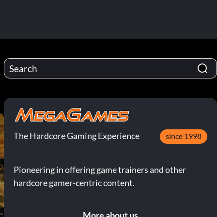
The Hardcore Gaming Experience
since 1998
Pioneering in offering game trainers and other
hardcore gamer-centric content.
More about us