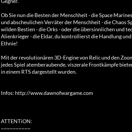
 Gegner.

 Ob Sie nun die Besten der Menschheit - die Space Marines - anführen, die teuflischen und

 und abscheulichen Verräter der Menschheit - die Chaos Space Marines, die brutalen und

 wilden Bestien - die Orks - oder die übersinnlichen und technologisch fortgeschrittenen

 Alienkrieger - die Eldar, du kontrollierst die Handlung und das Schicksal deines

 Ethnie!     

 Mit der revolutionären 3D-Engine von Relic und den Zoom-Funktionen wird jedes Spiel

 jedes Spiel atemberaubende, viszerale Frontkämpfe bieten, wie sie noch nie zuvor

 in einem RTS dargestellt wurden.

 Infos: http://www.dawnofwargame.com

 ATTENTiON:

 ~~~~~~~~~~
