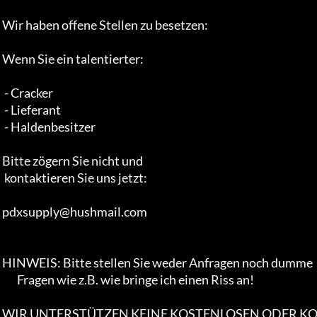
 Wir haben offene Stellen zu besetzen:

 Wenn Sie ein talentierter:

  - Cracker

  - Lieferant

  - Haldenbesitzer

 Bitte zögern Sie nicht und

  kontaktieren Sie uns jetzt:

 pdxsupply@hushmail.com

 HINWEIS: Bitte stellen Sie weder Anfragen noch dumme

        Fragen wie z.B. wie bringe ich einen Riss an!

 WIR UNTERSTÜTZEN KEINE KOSTENLOSEN ODER KOMMERZIELLEN DISTRiBUTiONEN VON
