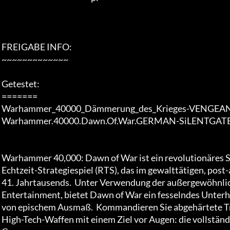
 FREIGABE INFO:                                                

 ~~~~~~~~~~~~~

 Getestet:

 =======

 Warhammer_40000_Dämmerung_des_Krieges-VENGEANCE

 Warhammer.40000.Dawn.Of.War.GERMAN-SiLENTGATE

 Warhammer 40,000: Dawn of War ist ein revolutionäres Science-Fiction-Echtzeitstrategiespiel

 Echtzeit-Strategiespiel (RTS), das im gewalttätigen, post-apokalyptischen Universum des

 41. Jahrtausends.  Unter Verwendung der außergewöhnlichen Spiel-Design-Fähigkeiten von Relic

 Entertainment, bietet Dawn of War ein fesselndes Unterhaltungserlebnis

 von epischem Ausmaß.  Kommandieren Sie abgehärtete Truppen, tödliche Fahrzeuge und High

 High-Tech-Waffen mit einem Ziel vor Augen: die vollständige Vernichtung des
