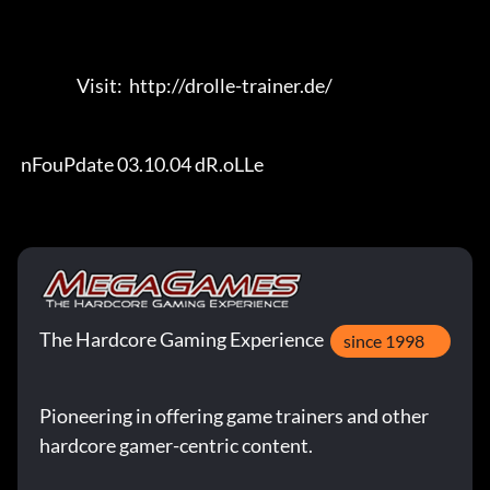
                  Visit:  http://drolle-trainer.de/                

 nFouPdate 03.10.04 dR.oLLe
The Hardcore Gaming Experience
since 1998
Pioneering in offering game trainers and other
hardcore gamer-centric content.