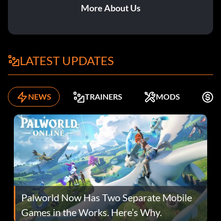
More About Us
LATEST UPDATES
NEWS
TRAINERS
MODS
K
Palworld Now Has Two Separate Mobile
Games in the Works. Here’s Why.