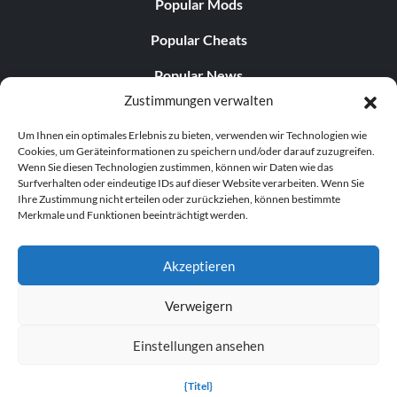
Popular Mods
Popular Cheats
Popular News
Zustimmungen verwalten
Popular Editorials
Um Ihnen ein optimales Erlebnis zu bieten, verwenden wir Technologien wie
Popular Free Games
Cookies, um Geräteinformationen zu speichern und/oder darauf zuzugreifen.
Wenn Sie diesen Technologien zustimmen, können wir Daten wie das
LATEST UPDATES
Surfverhalten oder eindeutige IDs auf dieser Website verarbeiten. Wenn Sie
Ihre Zustimmung nicht erteilen oder zurückziehen, können bestimmte
Merkmale und Funktionen beeinträchtigt werden.
Palworld Now Has Two Separate Mobile...
Akzeptieren
Verweigern
© 1998–2026 MegaGames.com All rights reserved
Einstellungen ansehen
Privacy Policy
Terms of Service
Manage Cookie
Settings
{Titel}