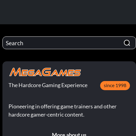
The Hardcore Gaming Experience
since 1998
Pioneering in offering game trainers and other
hardcore gamer-centric content.
More about us