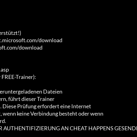
stützt!)

t.microsoft.com/download

soft.com/download

asp

REE-Trainer):

heruntergeladenen Dateien

n, führt dieser Trainer

Diese Prüfung erfordert eine Internet

t, wenn keine Verbindung besteht oder wenn

d.

ER AUTHENTIFIZIERUNG AN CHEAT HAPPENS GESEND