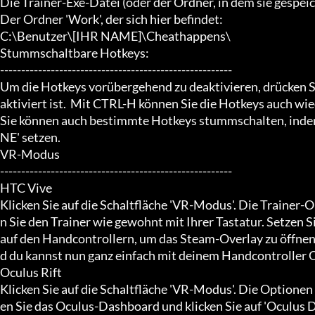
Die Trainer-Exe-Datei (oder der Ordner, in dem sie gespeich
Der Ordner 'Work', der sich hier befindet:

C:\Benutzer\[IHR NAME]\Cheathappens\

Stummschaltbare Hotkeys:

-------------------------------------------------------

Um die Hotkeys vorübergehend zu deaktivieren, drücken S
aktiviert ist.  Mit CTRL-H können Sie die Hotkeys auch wied
Sie können auch bestimmte Hotkeys stummschalten, indem
NE' setzen.

VR-Modus

-------------------------------------------------------

HTC Vive

Klicken Sie auf die Schaltfläche 'VR-Modus'. Die Trainer-
n Sie den Trainer wie gewohnt mit Ihrer Tastatur. Setzen S
auf den Handcontrollern, um das Steam-Overlay zu öffnen. 
d du kannst nun ganz einfach mit deinem Handcontroller O
Oculus Rift

Klicken Sie auf die Schaltfläche 'VR-Modus'. Die Optionen 
en Sie das Oculus-Dashboard und klicken Sie auf 'Oculus De