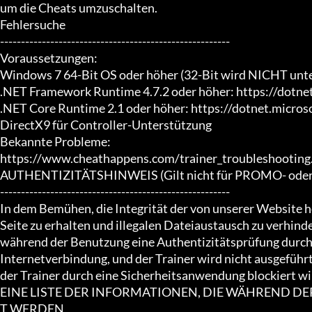
um die Cheats umzuschalten.

Fehlersuche

-------------------------------------------------------

Voraussetzungen:

Windows 7 64-Bit OS oder höher (32-Bit wird NICHT unter
.NET Framework Runtime 4.7.2 oder höher: https://dotne
.NET Core Runtime 2.1 oder höher: https://dotnet.micro
DirectX9 für Controller-Unterstützung

Bekannte Probleme:

https://www.cheathappens.com/trainer_troubleshooting.
AUTHENTIZITÄTSHINWEIS (Gilt nicht für PROMO- oder F
-------------------------------------------------------

In dem Bemühen, die Integrität der von unserer Website 
Seite zu erhalten und illegalen Dateiaustausch zu verhinder
während der Benutzung eine Authentizitätsprüfung durch. 
Internetverbindung, und der Trainer wird nicht ausgeführ
der Trainer durch eine Sicherheitsanwendung blockiert wir
EINE LISTE DER INFORMATIONEN, DIE WÄHREND D
T WERDEN
