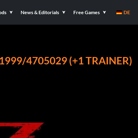
ods
News & Editorials
Free Games
DE
999/4705029 (+1 TRAINER)