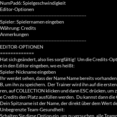
NumPad6: Spielgeschwindigkeit

Editor-Optionen

-------------------------------------------------------

Spieler: Spielernamen eingeben

Währung: Credits

Anmerkungen

-------------------------------------------------------

EDITOR-OPTIONEN

=============

Hat sich geändert, also lies sorgfältig!  Um die Credits-O
e in den Editor eingeben, wo es heißt:

Spieler-Nickname eingeben

Ihr werdet sehen, dass der Name Name bereits vorhanden 
B, um ihn zu speichern.  Der Trainer wird ihn auf die ers
ren, auf COLLECTION klicken und dann ESC drücken, um 
e Credits den Platz ausfüllen werden.  Du kannst dann die
Dein Spitzname ist der Name, der direkt über dem Wert der
Unbegrenzte Team-Gesundheit:

Schalten Sie diese Option ein, um zu versuchen, alle Teamm