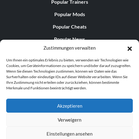
Popular Trainers
Popular Mods
Popular Cheats
Popular News
Zustimmungen verwalten
Popular Editorials
Um Ihnen ein optimales Erlebnis zu bieten, verwenden wir Technologien wie
Popular Free Games
Cookies, um Geräteinformationen zu speichern und/oder darauf zuzugreifen.
Wenn Sie diesen Technologien zustimmen, können wir Daten wie das
LATEST UPDATES
Surfverhalten oder eindeutige IDs auf dieser Website verarbeiten. Wenn Sie
Ihre Zustimmung nicht erteilen oder zurückziehen, können bestimmte
Merkmale und Funktionen beeinträchtigt werden.
Does This Hire Mean Anything for Tit...
Akzeptieren
Verweigern
© 1998–2026 MegaGames.com All rights reserved
Einstellungen ansehen