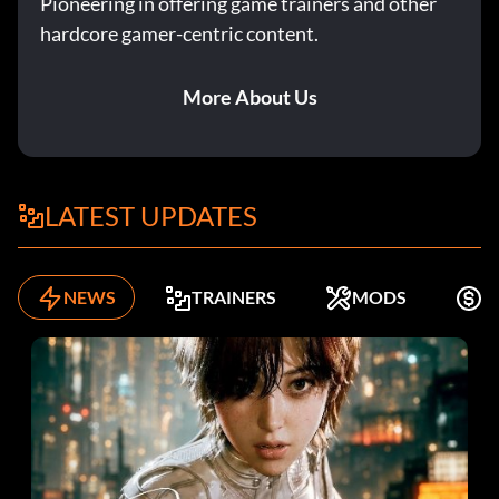
Pioneering in offering game trainers and other
hardcore gamer-centric content.
More About Us
LATEST UPDATES
NEWS
TRAINERS
MODS
K