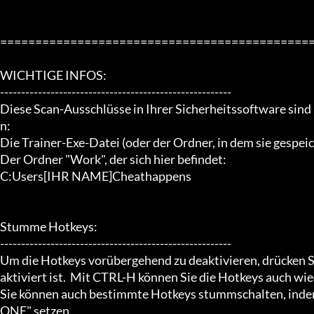
=============================================
WICHTIGE INFOS:

-------------------------------------------------------

Diese Scan-Ausschlüsse in Ihrer Sicherheitssoftware sind
n:

Die Trainer-Exe-Datei (oder der Ordner, in dem sie gespeich
Der Ordner "Work", der sich hier befindet:

C:Users[IHR NAME]Cheathappens

Stumme Hotkeys:

-------------------------------------------------------

Um die Hotkeys vorübergehend zu deaktivieren, drücken S
aktiviert ist.  Mit CTRL-H können Sie die Hotkeys auch wied
Sie können auch bestimmte Hotkeys stummschalten, indem
ONE" setzen.
