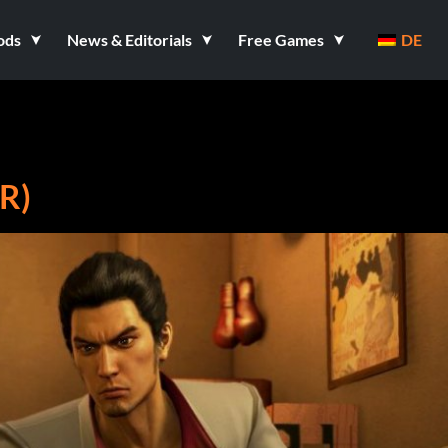
ods
News & Editorials
Free Games
DE
R)