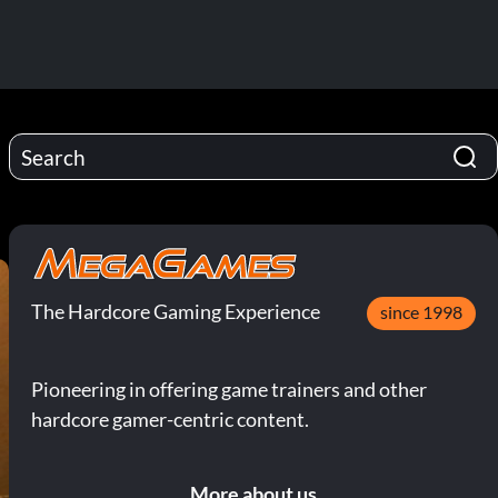
The Hardcore Gaming Experience
since 1998
Pioneering in offering game trainers and other
hardcore gamer-centric content.
More about us