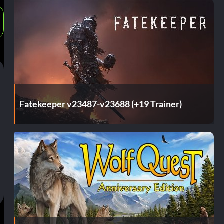
Fatekeeper v23487-v23688 (+19 Trainer)